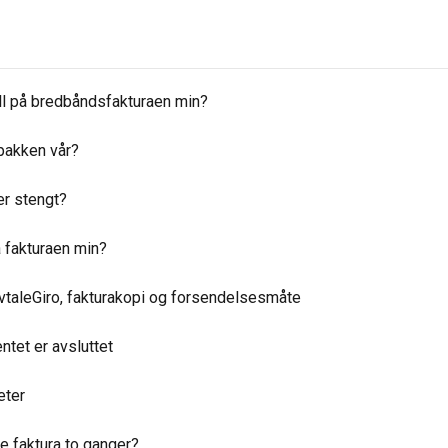
all på bredbåndsfakturaen min?
tpakken vår?
er stengt?
 fakturaen min?
vtaleGiro, fakturakopi og forsendelsesmåte
ntet er avsluttet
eter
e faktura to ganger?