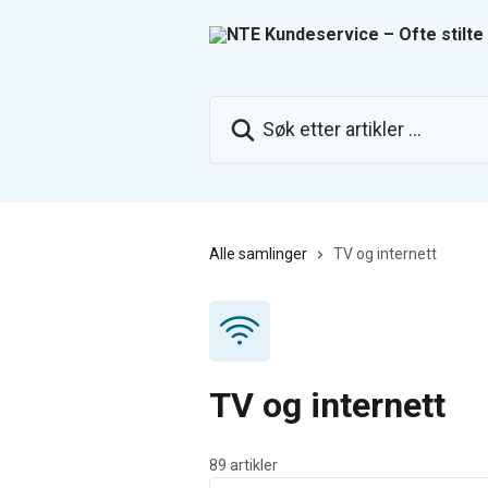
Gå til hovedinnhold
Søk etter artikler ...
Alle samlinger
TV og internett
TV og internett
89 artikler