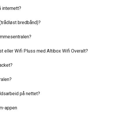
 internett?
 (trådløst bredbånd)?
jemmesentralen?
t eller Wifi Pluss med Altibox Wifi Overalt?
hacket?
ralen?
ldsarbeid på nettet?
em-appen