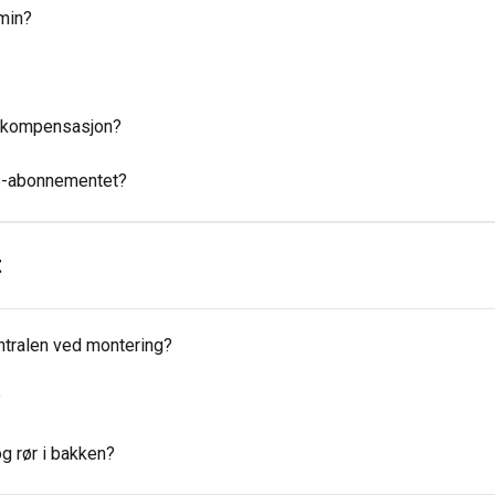
 min?
g kompensasjon?
s-abonnementet?
t
tralen ved montering?
?
g rør i bakken?