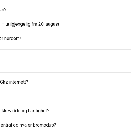
ren?
– utilgjengelig fra 20. august
or nerder"?
Ghz internett?
rekkevidde og hastighet?
entral og hva er bromodus?