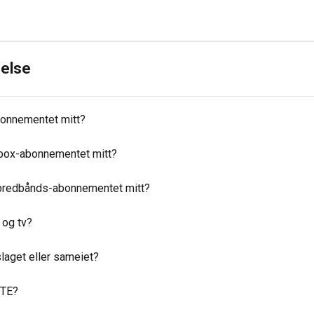
else
bonnementet mitt?
tibox-abonnementet mitt?
d bredbånds-abonnementet mitt?
 og tv?
slaget eller sameiet?
NTE?