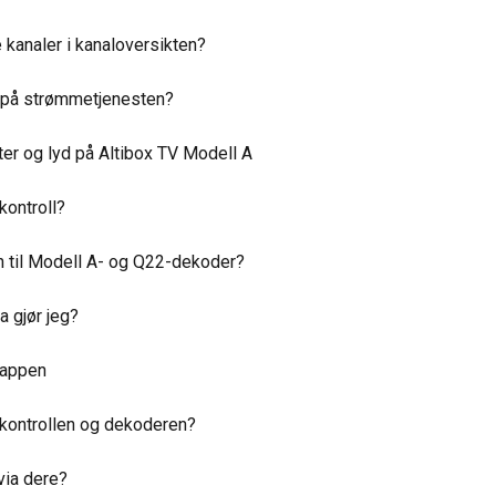
 kanaler i kanaloversikten?
r på strømmetjenesten?
er og lyd på Altibox TV Modell A
ontroll?
en til Modell A- og Q22-dekoder?
a gjør jeg?
-appen
nkontrollen og dekoderen?
via dere?