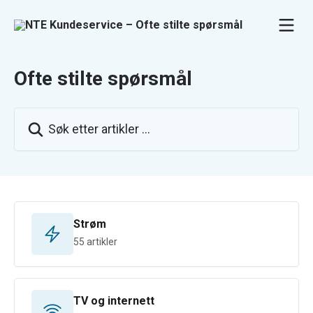
Gå til hovedinnhold
Ofte stilte spørsmål
Søk etter artikler ...
Strøm
55 artikler
TV og internett