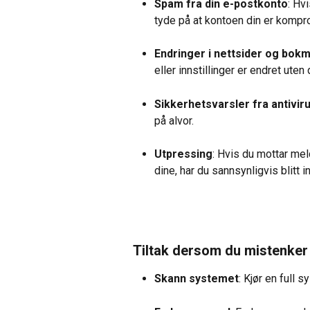
Spam fra din e-postkonto
: Hv
tyde på at kontoen din er kompro
Endringer i nettsider og bok
eller innstillinger er endret uten
Sikkerhetsvarsler fra antiv
på alvor.
Utpressing
: Hvis du mottar meld
dine, har du sannsynligvis blitt 
Tiltak dersom du mistenker
Skann systemet
: Kjør en full