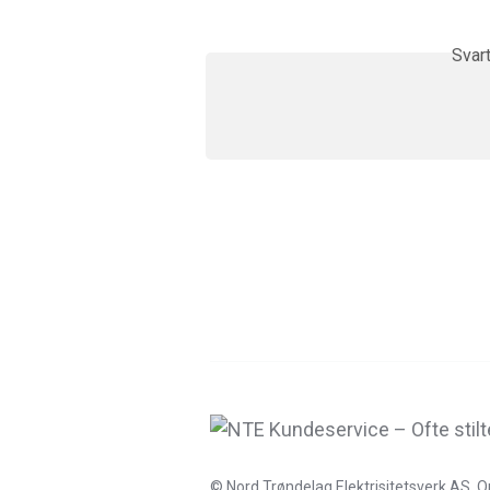
Svar
© Nord Trøndelag Elektrisitetsverk AS, O