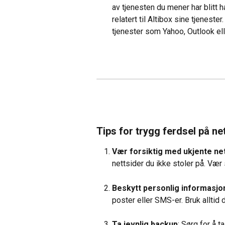
av tjenesten du mener har blitt 
relatert til Altibox sine tjeneste
tjenester som Yahoo, Outlook ell
Tips for trygg ferdsel på ne
Vær forsiktig med ukjente ne
nettsider du ikke stoler på. Vær 
Beskytt personlig informasjo
poster eller SMS-er. Bruk alltid 
Ta jevnlig backup
: Sørg for å t