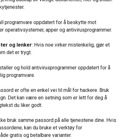
kytjenester.
all programvare oppdatert for å beskytte mot 
rer operativsystemer, apper og antivirusprogrammer.
ster og lenker
: Hvis noe virker mistenkelig, gjør et 
m det er trygt.
nstaller og hold antivirusprogrammer oppdatert for å 
lig programvare.
ssord er ofte en enkel vei til mål for hackere. Bruk 
gn. Det kan være en setning som er lett for deg å 
gtekst du liker godt.
Ikke bruk samme passord på alle tjenestene dine. Hvis 
passordene, kan du bruke et verktøy for 
de gratis og betalbare varianter.