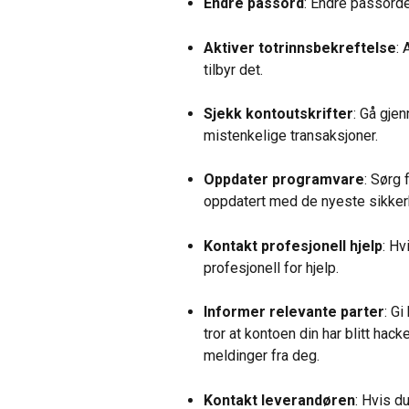
Endre passord
: Endre passorden
Aktiver totrinnsbekreftelse
: 
tilbyr det.
Sjekk kontoutskrifter
: Gå gjen
mistenkelige transaksjoner.
Oppdater programvare
: Sørg 
oppdatert med de nyeste sikke
Kontakt profesjonell hjelp
: Hv
profesjonell for hjelp.
Informer relevante parter
: Gi
tror at kontoen din har blitt hac
meldinger fra deg.
Kontakt leverandøren
: Hvis d