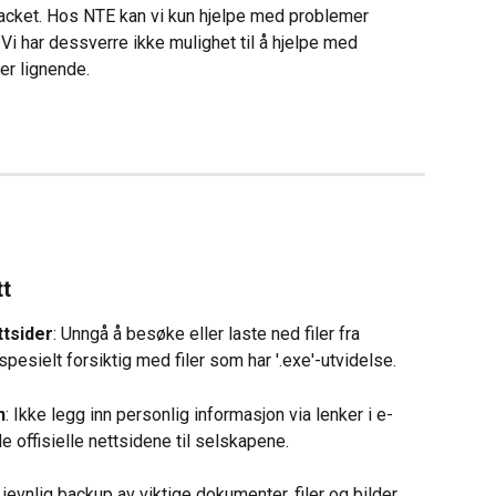
hacket. Hos NTE kan vi kun hjelpe med problemer 
r. Vi har dessverre ikke mulighet til å hjelpe med 
er lignende.
tt
ttsider
: Unngå å besøke eller laste ned filer fra 
spesielt forsiktig med filer som har '.exe'-utvidelse.
n
: Ikke legg inn personlig informasjon via lenker i e-
de offisielle nettsidene til selskapene.
a jevnlig backup av viktige dokumenter, filer og bilder. 