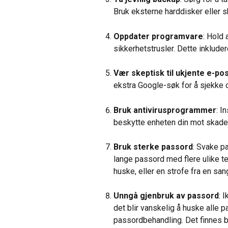
Bruk eksterne harddisker eller s
Oppdater programvare
: Hold 
sikkerhetstrusler. Dette inklude
Vær skeptisk til ukjente e-po
ekstra Google-søk for å sjekke o
Bruk antivirusprogrammer
: I
beskytte enheten din mot skade
Bruk sterke passord
: Svake pa
lange passord med flere ulike te
huske, eller en strofe fra en san
Unngå gjenbruk av passord
: 
det blir vanskelig å huske alle 
passordbehandling. Det finnes bå