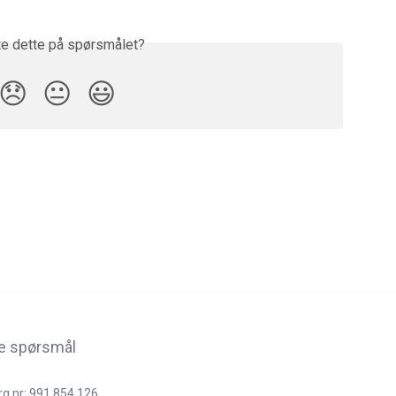
te dette på spørsmålet?
😞
😐
😃
rg nr: 991 854 126