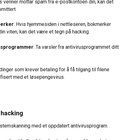
is venner mottar spam fra e-postkontoen din, kan det 
mittert.
merker
: Hvis hjemmesiden i nettleseren, bokmerker 
 din viten, kan det være et tegn på hacking.
irusprogrammer
: Ta varsler fra antivirusprogrammet ditt 
inger som krever betaling for å få tilgang til filene 
infisert med et løsepengevirus.
 hacking
 systemskanning med et oppdatert antivirusprogram.