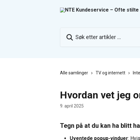
Gå til hovedinnhold
Søk etter artikler ...
Alle samlinger
TV og internett
Int
Hvordan vet jeg o
9. april 2025
Tegn på at du kan ha blitt h
Uventede popup-vinduer
: Hvi