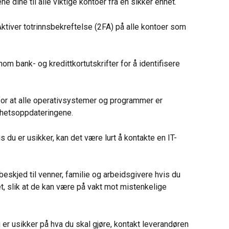
e dine til alle viktige kontoer fra en sikker enhet.
Aktiver totrinnsbekreftelse (2FA) på alle kontoer som 
nom bank- og kredittkortutskrifter for å identifisere 
for at alle operativsystemer og programmer er 
rhetsoppdateringene.
is du er usikker, kan det være lurt å kontakte en IT-
 beskjed til venner, familie og arbeidsgivere hvis du 
ket, slik at de kan være på vakt mot mistenkelige 
u er usikker på hva du skal gjøre, kontakt leverandøren 