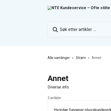
Gå til hovedinnhold
Søk etter artikler ...
Alle samlinger
Strøm
Annet
Annet
Diverse info
3 artikler
Hvordan fungerer plusskundeordn